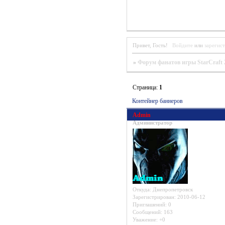
Привет, Гость!
Войдите
или
зарегис
»
Форум фанатов игры StarCraft 
Страница:
1
Контейнер баннеров
Admin
Администратор
Откуда:
Днепропетровск
Зарегистрирован
: 2010-06-12
Приглашений:
0
Сообщений:
163
Уважение:
+0