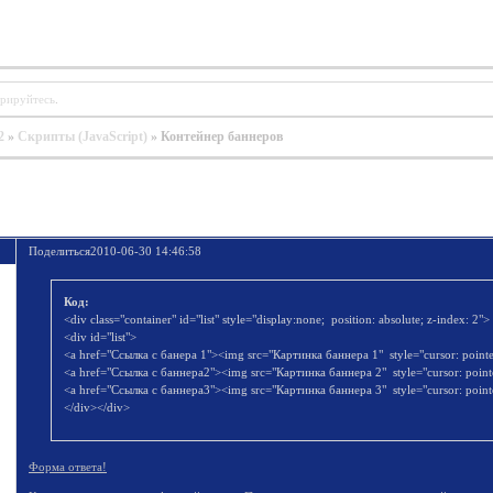
трируйтесь
.
2
»
Скрипты (JavaScript)
»
Контейнер баннеров
Поделиться
2010-06-30 14:46:58
Код:
<div class="container" id="list" style="display:none; position: absolute; z-index: 2">
<div id="list">
<a href="Ссылка с банера 1"><img src="Картинка баннера 1" style="cursor: point
<a href="Ссылка с баннера2"><img src="Картинка баннера 2" style="cursor: point
<a href="Ссылка с баннера3"><img src="Картинка баннера 3" style="cursor: point
</div></div>
Форма ответа!