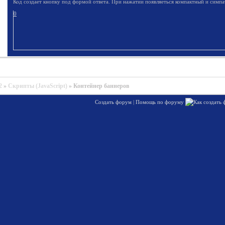
Код создает кнопку под формой ответа. При нажатии появляеться компактный и симп
0
2
»
Скрипты (JavaScript)
»
Контейнер баннеров
Создать форум
|
Помощь по форуму