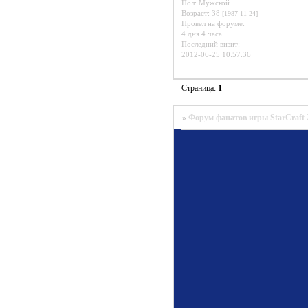
Пол:
Мужской
Возраст:
38
[1987-11-24]
Провел на форуме:
4 дня 4 часа
Последний визит:
2012-06-25 10:57:36
Страница:
1
»
Форум фанатов игры StarCraft 