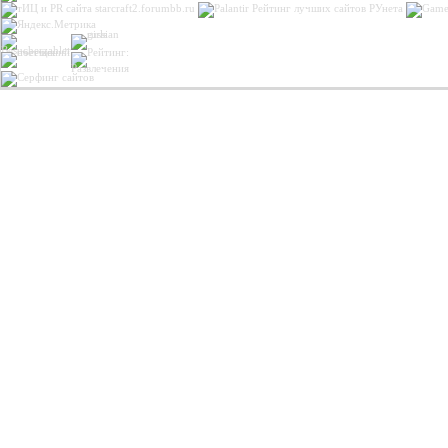
Рейтинг лучших сайтов РУнета