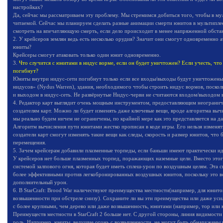
настройках?
Да, сейчас мы рассматриваем эту проблему. Мы стремимся добиться того, чтобы в му
читаемой. Сейчас мы планируем сделать разные анимации смерти юнитов в мультипле
смотреть на впечатляющую смерть, если дело происходит в менее напряженной обста
2. У крейсеров землян ведь есть несколько орудия? Значит они смогут одновременно 
юниты?
Крейсеры смогут атаковать только один юнит одновременно.
3.
Что случится с юнитами в нидус ворме, если он будет уничтожен? Если учесть, чт
погибнут?
Юниты внутри нидус-сети погибнут только если все входы/выходы будут уничтожены.
нидусов» (Nydus Warren), здания, необходимого чтобы строить нидус вормов, поско
и выходом в нидус-сеть. Не развёрнутые Нидус-черви не считаются входом/выходом в
4. Редактор карт выглядит очень мощным инструментом, предоставляющим неограни
создателям карт. Можно ли будет изменять даже ключевые вещи, вроде алгоритма выч
мы реально будем ничем не ограничены, по крайней мере как это представляется на д
Алгоритм вычисления пути юнитами жестко прописан в коде игры. Его нельзя изменять
создатели карт смогут изменять такие вещи как следы, скорость и размер юнитов, что 
перемещения.
5. Зачем крейсерам добавили плазменные торпеды, если баньши имеют практически и
У крейсеров нет больше плазменных торпед, поражающих наземные цели. Вместо этог
системой залпового огня, которая будет иметь сплеш-урон по воздушным целям. Эта 
более эффективными против легкобронированных воздушных юнитов, поскольку это 
дополнительный урон.
6. В StarCraft: Brood War наличествуют преимущества местности(например, для юнито
возвышенности при обстреле снизу). Сохраните ли вы эти преимущества или даже усил
с более крупными, чем дерево или даже возвышенность, юнитами (например, тор или 
Преимуществ местности в StarCraft 2 больше нет. С другой стороны, линия видимости
роль. Например, юниты, ведущие огонь с возвышенности, не могут быть обнаружены 