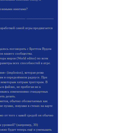
евозимыми юнитами?
---------------------- -----------------------
разработкой самой игры продвигается
удалось поговорить с Бреттом Вудом
сов нашего сообщества.
тора миров (World editor) по всем
раметры всех способностей в игре.
ия» (implosion), которая резко
там в определённом радиусе. При
к некоторым хитрым триггерам. В
 в файлах, не прибегая ни к
чиваясь изменениями стандартных
еть делать.
дметов, обычно обозначаемых как
ие пушки, ловушки в стенах на карте
мо от того с какой средой он обычно
м уровней? (например, 30)
 можно будет теперь ещё и уменьшать