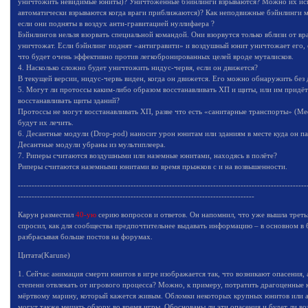
уничтожить невидимые юниты)? Уничтоженные бэйнлинги взрываются? Можно их испо
автоматически взрываются когда враги приближаются)? Как неподвижные бэйнлинги 
если они подняты в воздух анти-гравитацией нуллифаера ?
Бэйнлингов нельзя взорвать специальной командой. Они взорвутся только вблизи от вр
уничтожат. Если бэйнлинг поднят «антигравити» и воздушный юнит уничтожает его,
что будет очень эффективно против легкобронированных целей вроде муталисков.
4. Насколько сложно будет уничтожить нидус-червя, если он движется?
В текущей версии, нидус-червь виден, когда он движется. Его можно обнаружить без 
5. Могут ли протоссы каким-либо образом восстанавливать ХП и щиты, или им придётся
восстанавливать щиты зданий?
Протоссы не могут восстанавливать ХП, разве что есть «санитарные транспорты» (Med
будут их лечить.
6. Десантные модули (Drop-pod) наносит урон юнитам или зданиям в месте куда он па
Десантные модули убраны из мультиплеера.
7. Риперы считаются воздушными или наземные юнитами, находясь в полёте?
Риперы считаются наземными юнитами во время прыжков с и на возвышенности.
---------------------------------------------------------------------------------------------------------
--------------------------------------------------------------------------------------
Карун разместил
40-ую
серию вопросов и ответов. Он напомнил, что уже вышла третья
спросил, как для сообщества предпочтительнее выдавать информацию – в основном в б
разбрасывая больше постов на форумах.
Цитата(Karune)
1. Сейчас анимация смерти юнитов в игре изображается так, что возникают опасения, а
степени отвлекать от игрового процесса? Можно, к примеру, потратить драгоценные 
мёртвому марину, который кажется живым. Обломки некоторых крупных юнитов или 
могут также мешать обзору во время игры. Обоснованы ли эти опасения и будет ли во