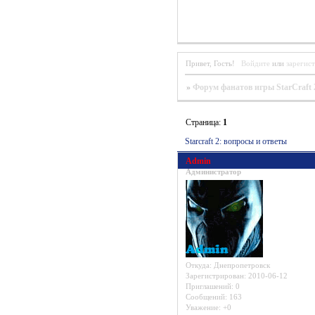
Привет, Гость!
Войдите
или
зарегис
»
Форум фанатов игры StarCraft 
Страница:
1
Starcraft 2: вопросы и ответы
Admin
Администратор
Откуда:
Днепропетровск
Зарегистрирован
: 2010-06-12
Приглашений:
0
Сообщений:
163
Уважение:
+0