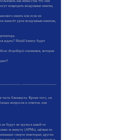
льзовать как мины (так что они
могут повредить воздушные юниты,
ажеского юнита или если их
 он нанесёт урон воздушным юнитам,
детектора.
 ждать? Shield battery будет
ivac dropships) союзников, которые
дает?
----------------- ----------------------------
 часть близзкаста. Кроме того, он
локах вопросов и ответов, или
 не будут ли трупы в какой-то
клики за минуту (APMs), щёлкая по
анимации смерти некоторых других
зможность отключить такие детали в