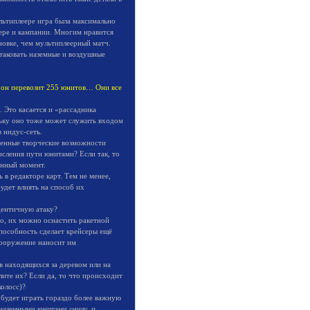
льтиплеере игра была максимально
ере и кампании. Многим нравится
новке, чем мультиплеерный матч.
атаковать наземные и воздушные
о он перевозит 255 юнитов… Они все
 Это касается и «рассадника
льку оно тоже может служить входом
 нидус-сеть.
ченные творческие возможности
исления пути юнитами? Если так, то
анный момент.
 в редакторе карт. Тем не менее,
будет влиять на способ их
дентичную атаку?
о, их можно оснастить ракетной
способность сделает крейсеры ещё
вооружение наносит им
в находящихся за деревом или на
ите их? Если да, то что происходит
колосс)?
 будет играть гораздо более важную
наземными юнитами снизу, и