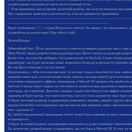
соответственно последние не могут вести ответный огонь.
7. Если корраптеры зергов заразят десантный корабль, они получат контроль над пер
Нет, содержимое транспорта уничтожается, если он оказывается заражённым.
---------------------------------------------------------------------------------------------------------
---------------------------------------------------------------------------------------
Карун опубликовал
39-ую
серию Вопросов и ответов. Он заверил, что параллельно с 
и разработка редактора карт (Map editor) к ней.
Цитата(Karune)
Геймплейный блог: 39-ая серия вопросов и ответов посвящена редактору карт, и мне 
(Brett Wood), нашим разработчиком редактора карт. Бретт ответил на несколько вопро
Кроме того, он хотел бы добавить, что редактор карт из StarCraft 2 будет лучше редак
параметрам: там будет несколько новых возможностей вроде возможности изменять па
Вот как Бретт объясняет, что это значит:
Предположим, у тебя есть классная идея: ты хочешь создать способность типа «имплоз
уменьшит юнит-цель, а потом вызовет волну энергии, которая нанесёт урон всем юни
отсутствии стандартного эффекта уменьшения, в Warcraft III пришлось бы прибегать 
StarCraft 2 можно будет создать эту способность исключительно редактируя параметры
триггерам, ни к скриптам. Другими словами, создать способность или эффект ограни
параметров будет проще, чем через триггеры, хотя это тоже разумеется надо будет ум
1) Будет ли новый редактор поддерживать размещение ловушек, дверей и других пре
дудоды (doodods) в нестандартных для них местах (как например двери, автоматическ
типа «джунгли»)?
Да, любой определённый параметрами объект может быть размещён на карте независи
ассоциируется.
2) Будет ли новый редактор поддерживать возможность делать апгрейды с множество
Да, количество уровней можно устанавливать, как это было в Warcraft III. К тому же