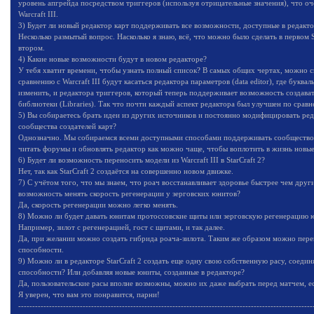
уровень апгрейда посредством триггеров (используя отрицательные значения), что оч
Warcraft III.
3) Будет ли новый редактор карт поддерживать все возможности, доступные в редактор
Несколько размытый вопрос. Насколько я знаю, всё, что можно было сделать в первом S
втором.
4) Какие новые возможности будут в новом редакторе?
У тебя хватит времени, чтобы узнать полный список? В самых общих чертах, можно с
сравнению с Warcraft III будут касаться редактора параметров (data editor), где букв
изменить, и редактора триггеров, который теперь поддерживает возможность создава
библиотеки (Libraries). Так что почти каждый аспект редактора был улучшен по сравнен
5) Вы собираетесь брать идеи из других источников и постоянно модифицировать ред
сообщества создателей карт?
Однозначно. Мы собираемся всеми доступными способами поддерживать сообщество с
читать форумы и обновлять редактор как можно чаще, чтобы воплотить в жизнь новые
6) Будет ли возможность переносить модели из Warcraft III в StarCraft 2?
Нет, так как StarCraft 2 создаётся на совершенно новом движке.
7) С учётом того, что мы знаем, что роач восстанавливает здоровье быстрее чем друг
возможность менять скорость регенерации у зерговских юнитов?
Да, скорость регенерации можно легко менять.
8) Можно ли будет давать юнитам протоссовские щиты или зерговскую регенерацию ю
Например, зилот с регенерацией, гост с щитами, и так далее.
Да, при желании можно создать гибрида роача-зилота. Таким же образом можно пер
способности.
9) Можно ли в редакторе StarCraft 2 создать еще одну свою собственную расу, соеди
способности? Или добавляя новые юниты, созданные в редакторе?
Да, пользовательские расы вполне возможны, можно их даже выбрать перед матчем, ес
Я уверен, что вам это понравится, парни!
---------------------------------------------------------------------------------------------------------