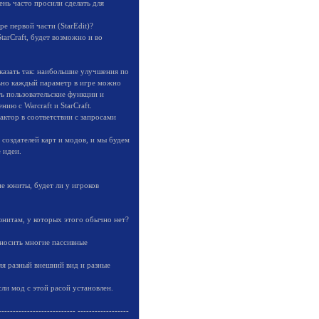
ень часто просили сделать для
е первой части (StarEdit)?
tarCraft, будет возможно и во
казать так: наибольшие улучшения по
ально каждый параметр в игре можно
ть пользовательские функции и
ию с Warcraft и StarCraft.
актор в соответствии с запросами
оздателей карт и модов, и мы будем
 идеи.
ие юниты, будет ли у игроков
нитам, у которых этого обычно нет?
еносить многие пассивные
няя разный внешний вид и разные
ли мод с этой расой установлен.
--------------------------- ------------------