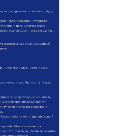
торых распределен по времени, будут
рон через некоторые интервалы
ействия, у него остается около
ется еще сильнее, и в таком случае у
удут выглядеть как обычные юниты?
итов.
о, несколько новых, связанных с
ы, останутся в StarCraft 2. Также
озникла из-за необходимости иметь
м, мы добавили им возможность
 эту идею и создала существо с
и.
 Эффективны ли они и против зданий,
 зданий). Мины не являются
же достаточно малы, чтобы осложнить
 изучение апгрейда.