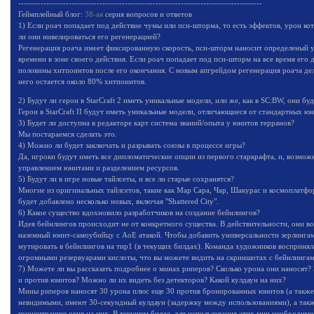
---------------------------------------------------------------------------------------
Геймплейный блог:
38-ая
серия вопросов и ответов
1) Если роач попадает под действие чумы или пси-шторма, то есть эффектов, урон ко
ли они нивелироваться его регенерацией?
Регенерация роача имеет фиксированную скорость, пси-шторм наносит определеный у
времени в зоне своего действия. Если роач попадает под пси-шторм на все время его д
половины хитпоинтов после его окончания. С новым апгрейдом регенерация роача дела
него остается около 80% хитпоинтов.
2) Будут ли герои в StarCraft 2 иметь уникальные модели, или же, как в SC:BW, они б
Герои в StarCraft II будут иметь уникальные модели, отличающиеся от стандартных юн
3) Будет ли доступна в редакторе карт система званий/опыта у юнитов терранов?
Мы постараемся сделать это.
4) Можно ли будет заключать и разрывать союзы в процессе игры?
Да, игроки будут иметь все дипломатические опции из первого старкрафта, и, возможн
управлением юнитами и разделением ресурсов.
5) Будут ли в игре новые тайлсеты, и все ли старые сохранятся?
Многие из оригинальных тайлсетов, такие как Мар Сара, Чар, Шакурас и космоплатформ
будет добавлено несколько новых, включая "Shattered City".
6) Какое существо вдохновило разработчиков на создание бейнлингов?
Идея бейнлингов происходит не от конкретного существа. В действительности, они в
наземный юнит-самоубийцу с AoE атакой. Чтобы добавить универсальности зерлинга
мутировать в бейнлингов на тир1 (в текущих билдах). Команда художников восприняла
огромными резервуарами кислоты, что вы можете видить на скриншотах с бейнлингам
7) Можете ли вы рассказать подробнее о минах риперов? Сколько урона они наносят?
и против юнитов? Можно ли их видеть без детекторов? Какой кулдаун на них?
Мины риперов наносят 30 урона плюс еще 30 против бронированных юнитов (а также
невидимыми, имеют 30-секундный кулдаун (задержку между использованиями), а так
концентрацию огня на них. В текущем билде, для использования этих мин необходимо