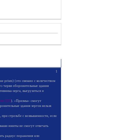
1
e prism) (это связано с количеством
ус-червя оборонительные здания
тивника-зерга, выгрузиться и
ент 255
). «Призмы» смогут
ронительные здания зергов нельзя
 при стрельбе с возвышенности, если
) ваши юниты не смогут отвечать
ать радиус поражения или