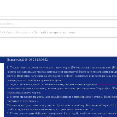
трируйтесь
.
2
»
Общие обсуждение
»
Starcraft 2: вопросы и ответы
Поделиться
2010-06-24 15:06:52
1. Сколько юнитов могут перемещать нидус-червь (Nydus worm) и фазовая призма (Phas
юнитов или единицами лимита, которые они занимают)? Возможно ли загрузить в нид
зергов? Например, загрузить санкен (Sunken colony), закопаться и попасть на базу про
развернуть свои здания на вражеском крипе.
«Нидус» сможет перевозить столько юнитов, сколько можно выделить (
на данный мом
перевозить столько же юнитов, сколько транспорты из оригинального Старкрафта. Обо
перевозить в нидус-червях.
2. Местность влияет на урон, наносимый юнитами с дистанционной атакой? Например,
прятаться за деревьями…
Местность не будет влиять на урон, но будет влиять на обзор. Без линии обзора (LOS
огнём атакующим вражеским юнитам, которые видят ваших юнитов.
3. Можно ли взорвать бэйнлинга специальной командой (чтобы оптимально использов