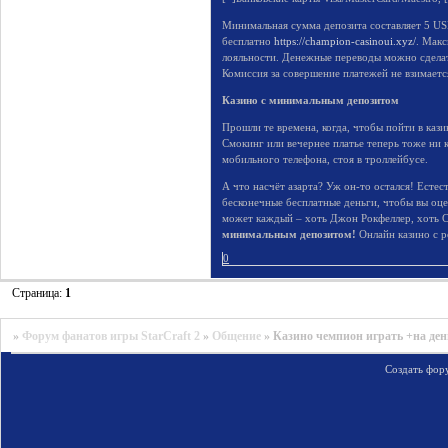
Минимальная сумма депозита составляет 5 US
бесплатно
https://champion-casinoui.xyz/
. Макс
лояльности. Денежные переводы можно сделать
Комиссия за совершение платежей не взимаетс
Казино с минимальным депозитом
Прошли те времена, когда, чтобы пойти в каз
Смокинг или вечернее платье теперь тоже ни к
мобильного телефона, стоя в троллейбусе.
А что насчёт азарта? Уж он-то остался! Естес
бесконечные бесплатные деньги, чтобы вы оце
может каждый – хоть Джон Рокфеллер, хоть С
минимальным депозитом!
Онлайн казино с р
0
Страница:
1
»
Форум фанатов игры StarCraft 2
»
Общение
»
Казино чемпион играть +на ден
Создать фор