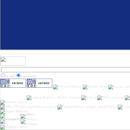
на сайте
в интернете
Рейтинг лучших сайтов РУнета