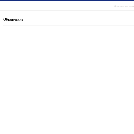
Активные те
Объявление