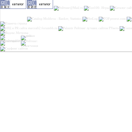
Рейтинг лучших сайтов РУнета