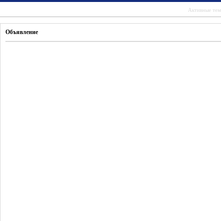
Активные те
Объявление