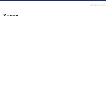
Активные те
Объявление