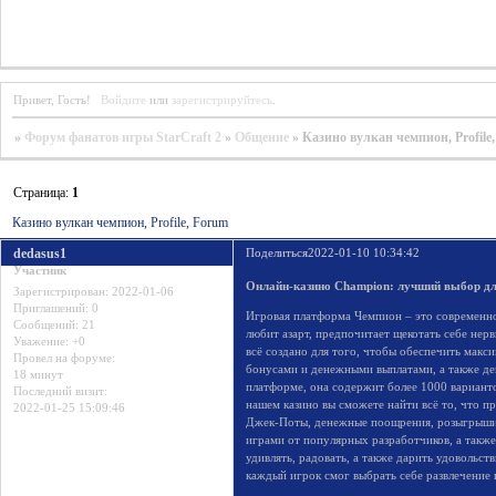
Привет, Гость!
Войдите
или
зарегистрируйтесь
.
»
Форум фанатов игры StarCraft 2
»
Общение
»
Казино вулкан чемпион, Profile
Страница:
1
Казино вулкан чемпион, Profile, Forum
dedasus1
Поделиться
2022-01-10 10:34:42
Участник
Онлайн-казино Champion: лучший выбор дл
Зарегистрирован
: 2022-01-06
Приглашений:
0
Игровая платформа Чемпион – это современно
Сообщений:
21
любит азарт, предпочитает щекотать себе нер
Уважение:
+0
всё создано для того, чтобы обеспечить макс
Провел на форуме:
бонусами и денежными выплатами, а также де
18 минут
платформе, она содержит более 1000 варианто
Последний визит:
нашем казино вы сможете найти всё то, что п
2022-01-25 15:09:46
Джек-Поты, денежные поощрения, розыгрыши
играми от популярных разработчиков, а такж
удивлять, радовать, а также дарить удовольс
каждый игрок смог выбрать себе развлечение 