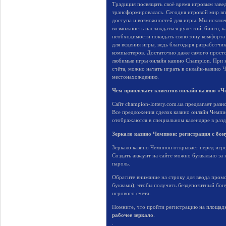
Традиция посвящать своё время игровым заве
трансформировалась. Сегодня игровой мир вп
доступа и возможностей для игры. Мы исклю
возможность наслаждаться рулеткой, бинго, 
необходимости покидать свою зону комфорта 
для ведения игры, ведь благодаря разработчи
компьютеров. Достаточно даже самого просто
любимые игры онлайн казино Champion. При н
счёта, можно начать играть в онлайн-казино 
местонахождению.
Чем привлекает клиентов онлайн казино «Че
Сайт champion-lottery.com.ua предлагает раз
Все предложения сделок казино онлайн Чемпи
отображаются в специальном календаре в разд
Зеркало казино Чемпион: регистрация с бо
Зеркало казино Чемпион открывает перед игр
Создать аккаунт на сайте можно буквально за 
пароль.
Обратите внимание на строку для ввода пром
буквами), чтобы получить бездепозитный бону
игрового счета.
Помните, что пройти регистрацию на площадк
рабочее
зеркало
.
.