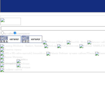
на сайте
в интернете
Рейтинг лучших сайтов РУнета