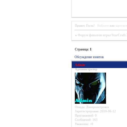
Привет, Гость!
Войдите
или
зарегис
»
Форум фанатов игры StarCraft 
Страница:
1
Обсуждение юнитов
Admin
Администратор
Откуда:
Днепропетровск
Зарегистрирован
: 2010-06-12
Приглашений:
0
Сообщений:
163
Уважение:
+0