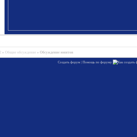
2
»
Общие обсуждение
»
Обсуждение юнитов
Создать форум
|
Помощь по форуму