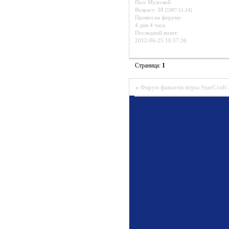
Пол:
Мужской
Возраст:
38
[1987-11-24]
Провел на форуме:
4 дня 4 часа
Последний визит:
2012-06-25 10:57:36
Страница:
1
»
Форум фанатов игры StarCraft 