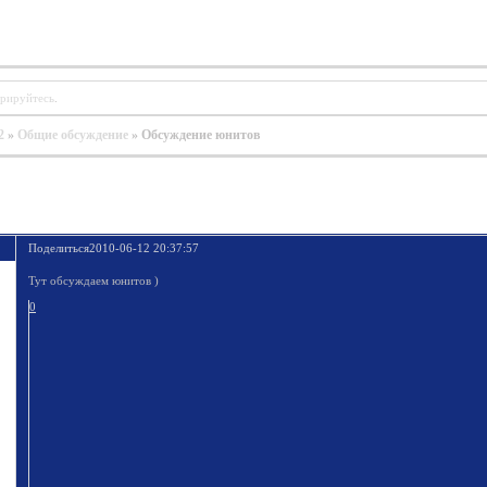
трируйтесь
.
2
»
Общие обсуждение
»
Обсуждение юнитов
Поделиться
2010-06-12 20:37:57
Тут обсуждаем юнитов )
0