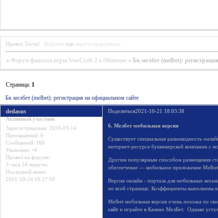
Привет, Гость!
Войдите
или
зарегистрируйтесь
.
»
Форум фанатов игры StarCraft 2
»
Общение
»
Бк мелбет (melbet): регистраци
Страница:
1
Бк мелбет (melbet): регистрация на официальном сайте
dedasus
Поделиться
2021-10-21 18:03:38
Активный участник
6. Мелбет мобильная версия
Зарегистрирован
: 2020-03-14
Приглашений:
0
Существует специальная разновидность онлай
Сообщений:
168
интернет-ресурса букмекерской компании с м
Уважение:
+0
Провел на форуме:
Другим популярным способом размещения ста
3 часа 54 минуты
обеспечение — мобильное приложение Melbet
Последний визит:
2021-10-24 16:27:58
Версия онлайн - портала для мобильных весьм
по всей странице. Коэффициенты выполнены в 
Melbet мобильная версия очень похожа по св
сайт
и играйте в Казино МелБет. Однако усту