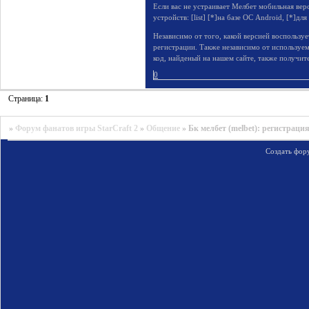
Если вас не устраивает Мелбет мобильная ве
устройств: [list] [*]на базе ОС Android, [*]дл
Независимо от того, какой версией воспользу
регистрации. Также независимо от используе
код, найденый на нашем сайте, также получит
0
Страница:
1
»
Форум фанатов игры StarCraft 2
»
Общение
»
Бк мелбет (melbet): регистраци
Создать фор