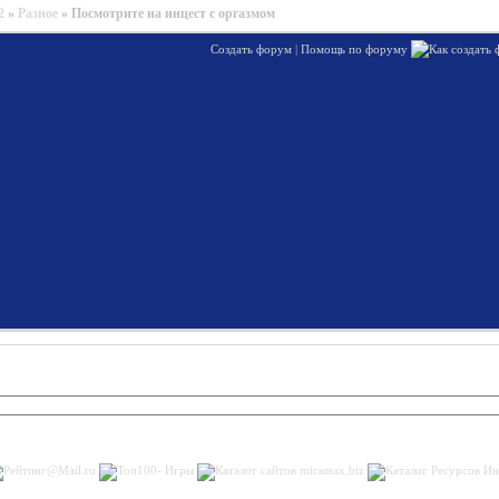
2
»
Разное
»
Посмотрите на инцест с оргазмом
Создать форум
|
Помощь по форуму