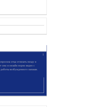
1
попросила отца отлизать пизду и
т секс в онлайн порно видео с
й работы возбужденного папаши.