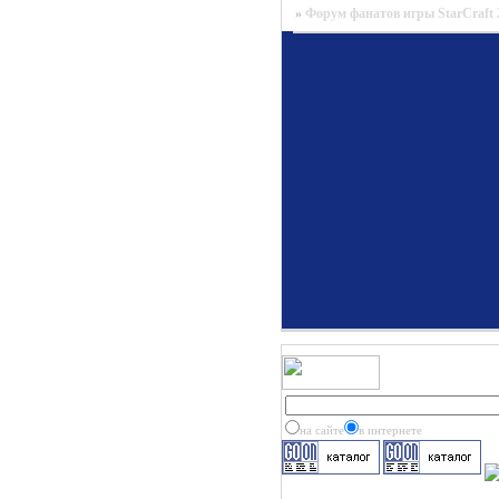
»
Форум фанатов игры StarCraft 
на сайте
в интернете