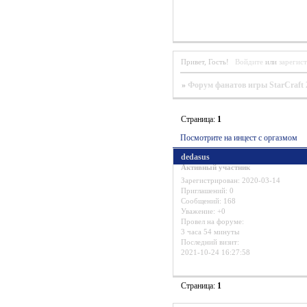
Привет, Гость!
Войдите
или
зарегис
»
Форум фанатов игры StarCraft 
Страница:
1
Посмотрите на инцест с оргазмом
dedasus
Активный участник
Зарегистрирован
: 2020-03-14
Приглашений:
0
Сообщений:
168
Уважение:
+0
Провел на форуме:
3 часа 54 минуты
Последний визит:
2021-10-24 16:27:58
Страница:
1