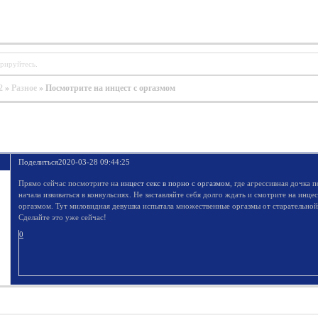
трируйтесь
.
2
»
Разное
»
Посмотрите на инцест с оргазмом
Поделиться
2020-03-28 09:44:25
Прямо сейчас посмотрите на
инцест секс в порно с оргазмом
, где агрессивная дочка 
начала извиваться в конвульсиях. Не заставляйте себя долго ждать и смотрите на инцес
оргазмом. Тут миловидная девушка испытала множественные оргазмы от старательно
Сделайте это уже сейчас!
0