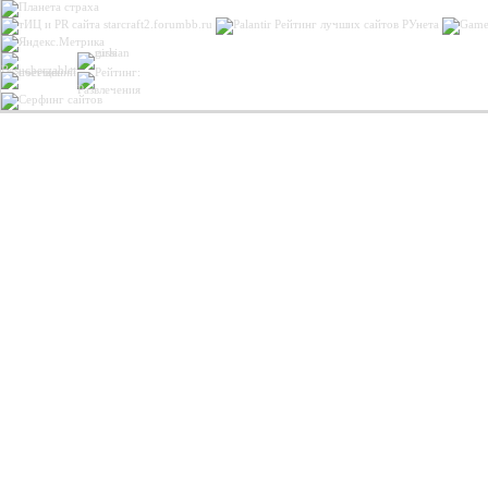
Рейтинг лучших сайтов РУнета