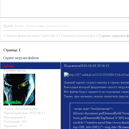
Привет, Гость!
Войдите
или
зарегистрируйтесь
.
»
Форум фанатов игры StarCraft 2
»
Скрипты (JavaScript)
»
Скрипт загрузки ф
Страница:
1
Скрипт загрузки файлов
Admin
Поделиться
2010-10-03 20:16:13
Администратор
Данный скрипт создаст кнопку в строке значк
Благодаря которой форумчане смогут загруж
Все файлы будут хранится на отдельных серве
Также, при желании, можно назначить пароль 
<script type="text/javascript">
Откуда:
Днепропетровск
Зарегистрирован
: 2010-06-12
if(form=document.getElementById("form-
Приглашений:
0
form.getElementsByTagName("tr")[0].inse
Сообщений:
163
onclick=\"window.open('http://www.sharing
Уважение:
+0
top=200, left=200');\"><img title='Встави