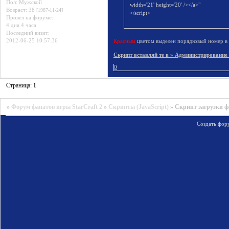
Пол:
Мужской
width='21' height='20' /></a>"
Возраст:
38
[1987-11-24]
</script>
Провел на форуме:
4 дня 4 часа
Последний визит:
2012-06-25 10:57:36
Красным
цветом выделен порядковый номер в с
Скрипт вставляй те в » Администрирование
0
Страница:
1
»
Форум фанатов игры StarCraft 2
»
Скрипты (JavaScript)
»
Скрипт загрузки ф
Создать фор