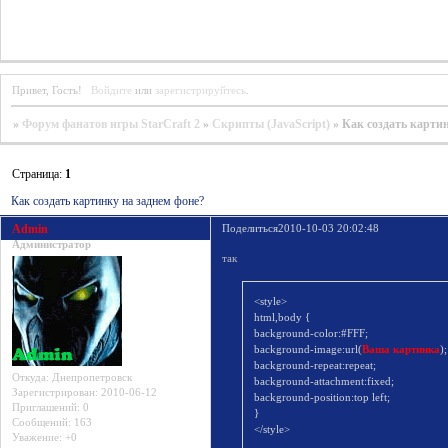
Привет, Гость!
Войдите
или
зарегистрируйтесь
.
»
Форум фанатов игры StarCraft 2
»
Скрипты (JavaScript)
»
Как создать карти
Страница:
1
Как создать картинку на заднем фоне?
Admin
Поделиться
2010-10-03 20:02:48
Администратор
так
<style>
html,body {
background-color:#FFF;
background-image:url(
Ваша картинка
);
background-repeat:repeat;
Откуда:
Днепропетровск
background-attachment:fixed;
Зарегистрирован
: 2010-06-12
background-position:top left;
Приглашений:
0
}
Сообщений:
163
</style>
Уважение:
+0