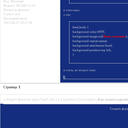
Пол:
Мужской
Возраст:
38
[1987-11-24]
Провел на форуме:
в хтмл-верх
4 дня 4 часа
а так:
Последний визит:
2012-06-25 10:57:36
html,body {
background-color:#FFF;
background-image:url(
Ваша картинка
);
background-repeat:repeat;
background-attachment:fixed;
background-position:top left;
}
в стиль, во второе окно
0
Страница:
1
»
Форум фанатов игры StarCraft 2
»
Скрипты (JavaScript)
»
Как создать карти
Создать фор