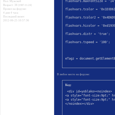
flashvars.maxFontSize = '14'
Пол:
Мужской
Возраст:
38
[1987-11-24]
Провел на форуме:
flashvars.tcolor = '0x1D3D61
4 дня 4 часа
Последний визит:
flashvars.tcolor2 = '0x4D6D9
2012-06-25 10:57:36
flashvars.hicolor = '0xd1939
flashvars.distr = 'true';

flashvars.tspeed = '100';

eTagz = document.getElementB
flashvars.tagcloud = '<tags>
В любое место на форуме:
for (var i=0; eTagz[i]; ++i)
+ '\' style=\'' + parseInt(e
Код:
 <div id=yoblako><noindex>

+ '\'>' + eTagz[i].innerHTML
<a style="font-size:9pt;" hr
<a style="font-size:9pt;" hr
delete eTagz;

</noindex></div>
flashvars.tagcloud += '</tag