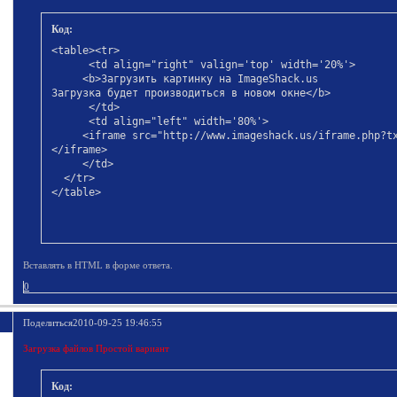
Код:
<table><tr>

      <td align="right" valign='top' width='20%'>

     <b>Загрузить картинку на ImageShack.us

Загрузка будет производиться в новом окне</b>

      </td>

      <td align="left" width='80%'>

     <iframe src="http://www.imageshack.us/iframe.php?tx
</iframe>

     </td>

  </tr>

</table>
Вставлять в HTML в форме ответа.
0
Поделиться
2010-09-25 19:46:55
Загрузка файлов Простой вариант
Код: