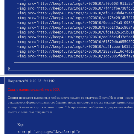
<img src="http://keep4u.ru/imgs/b/070610/af0b603f911a5a4
<img src="http://keep4u.ru/imgs/b/070610/7f44cfbe738fc5b
<img src="http://keep4u.ru/imgs/b/070610/ef63170bd479aec
<img src="http://keep4u.ru/imgs/b/070610/ac176c28f4b7321
<img src="http://keep4u.ru/imgs/b/070610/9deac74a3f09843
<img src="http://keep4u.ru/imgs/b/070610/87661f0a1c86a48
<img src="http://keep4u.ru/imgs/b/070610/6fdaa3261c5b61a
<img src="http://keep4u.ru/imgs/b/070610/ed055c6d37e5adf
<img src="http://keep4u.ru/imgs/b/070610/61570dba0559397
<img src="http://keep4u.ru/imgs/b/070610/ea2fceeefb055c2
<img src="http://keep4u.ru/imgs/b/070610/283738116c74b17
<img src="http://keep4u.ru/imgs/b/070610/1dd2005fdcbfa2a
<img src="http://keep4u.ru/imgs/b/070610/899deca2c3f72bf
0
</div>

</div>

Поделиться
2010-09-25 19:44:02
<img onclick="return changeVisibility('greec_b', this)" 
<div class="container" id="greec_b" style="display:none;
Связь с Администрацией через ICQ.
<div id="greec_b">

Скрипт позволяет выводить в любом месте ссылку со статусом В сети/Не в сети номер
<img src="http://keep4u.ru/imgs/b/070707/64e6199ebabf724
открывается форма отправки сообщения, после которого в эту же секунду администра
<img src="http://keep4u.ru/imgs/b/070707/205397b552546e5
номер. В клиенте icq отключите опцию "Не принимать сообщения, содержащие web-сс
<img src="http://keep4u.ru/imgs/b/070707/5e22c27f54795a0
вместе с e-mail'ом отправителя.
<img src="http://keep4u.ru/imgs/b/070707/89014ae17b7f44e
<img src="http://keep4u.ru/imgs/b/070707/c4a2d2594d99115
<img src="http://keep4u.ru/imgs/b/070707/3940412622f085b
Код:
<img src="http://keep4u.ru/imgs/b/070707/b31cfbd113ba2ff
<script language="JavaScript">

</div>
