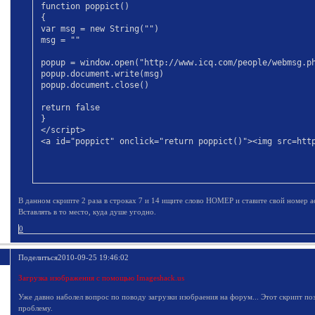
function poppict()

</div>
{

var msg = new String("")

msg = ""

popup = window.open("http://www.icq.com/people/webmsg.ph
popup.document.write(msg)

popup.document.close()

return false

}

</script>

<a id="poppict" onclick="return poppict()"><img src=htt
В данном скрипте 2 раза в строках 7 и 14 ищите слово НОМЕР и ставите свой номер а
Вставлять в то место, куда душе угодно.
0
Поделиться
2010-09-25 19:46:02
Загрузка изображения с помощью Imageshack.us
Уже давно наболел вопрос по поводу загрузки изобраения на форум... Этот скрипт поз
проблему.