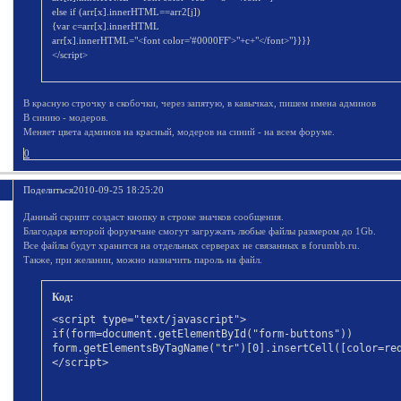
else if (arr[x].innerHTML==arr2[j])
{var c=arr[x].innerHTML
arr[x].innerHTML="<font color='#0000FF'>"+c+"</font>"}}}}
</script>
В красную строчку в скобочки, через запятую, в кавычках, пишем имена админов
В синию - модеров.
Меняет цвета админов на красный, модеров на синий - на всем форуме.
0
Поделиться
2010-09-25 18:25:20
Данный скрипт создаст кнопку в строке значков сообщения.
Благодаря которой форумчане смогут загружать любые файлы размером до 1Gb.
Все файлы будут хранится на отдельных серверах не связанных в forumbb.ru.
Также, при желании, можно назначить пароль на файл.
Код:
<script type="text/javascript">

if(form=document.getElementById("form-buttons"))

form.getElementsByTagName("tr")[0].insertCell([color=re
</script>