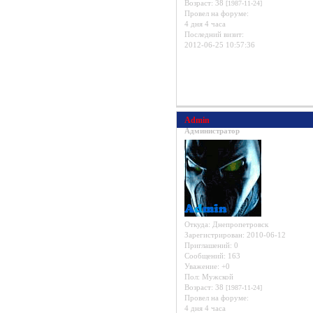
Возраст:
38
[1987-11-24]
Провел на форуме:
4 дня 4 часа
Последний визит:
2012-06-25 10:57:36
Admin
Администратор
Откуда:
Днепропетровск
Зарегистрирован
: 2010-06-12
Приглашений:
0
Сообщений:
163
Уважение:
+0
Пол:
Мужской
Возраст:
38
[1987-11-24]
Провел на форуме:
4 дня 4 часа