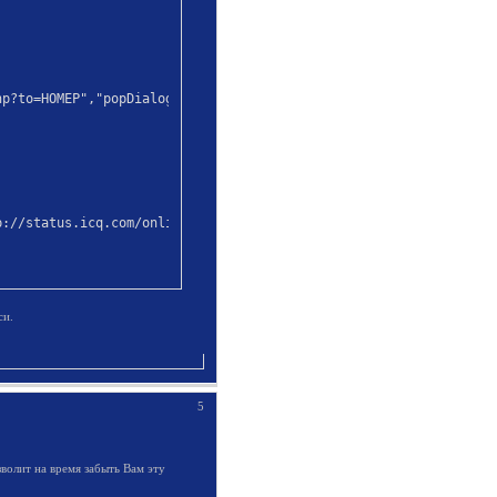
p?to=НОМЕР","popDialog","height=550,width=500")

p://status.icq.com/online.gif?icq=НОМЕР&img=5 border=0 width=18 
си.
5
волит на время забыть Вам эту