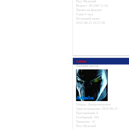
Пол:
Мужской
Возраст:
38
[1987-11-24]
Провел на форуме:
4 дня 4 часа
Последний визит:
2012-06-25 10:57:36
Admin
Администратор
Откуда:
Днепропетровск
Зарегистрирован
: 2010-06-12
Приглашений:
0
Сообщений:
163
Уважение:
+0
Пол:
Мужской