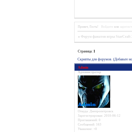
Привет, Гость!
Войдите
или
зарегис
»
Форум фанатов игры StarCraft 
Страница:
1
Скрипты для форумов. (Добавьте н
Admin
Администратор
Откуда:
Днепропетровск
Зарегистрирован
: 2010-06-12
Приглашений:
0
Сообщений:
163
Уважение:
+0