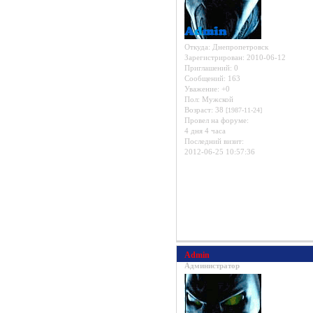
Откуда:
Днепропетровск
Зарегистрирован
: 2010-06-12
Приглашений:
0
Сообщений:
163
Уважение:
+0
Пол:
Мужской
Возраст:
38
[1987-11-24]
Провел на форуме:
4 дня 4 часа
Последний визит:
2012-06-25 10:57:36
Admin
Администратор