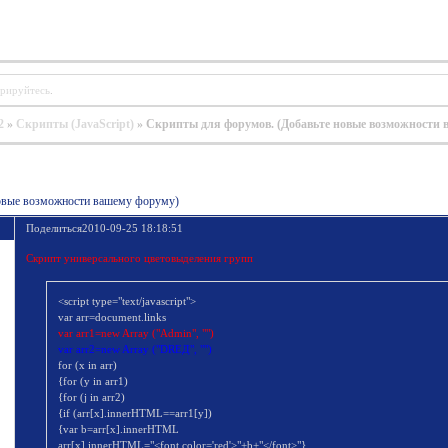
трируйтесь
.
2
»
Скрипты (JavaScript)
»
Скрипты для форумов. (Добавьте новые возможности 
овые возможности вашему форуму)
Поделиться
2010-09-25 18:18:51
Скрипт универсального цветовыделения групп
<script type="text/javascript">
var arr=document.links
var arr1=new Array ("Admin", "")
var arr2=new Array ("DREД", "")
for (x in arr)
{for (y in arr1)
{for (j in arr2)
{if (arr[x].innerHTML==arr1[y])
{var b=arr[x].innerHTML
arr[x].innerHTML="<font color='red'>"+b+"</font>"}