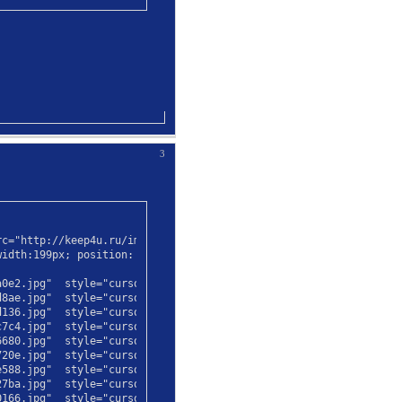
3
c="http://keep4u.ru/imgs/b/070610/e44d750f0137717f20.jpg"/>

idth:199px; position: absolute; z-index: 2">

0e2.jpg"  style="cursor: pointer" onclick="insert_text('α', '');
8ae.jpg"  style="cursor: pointer" onclick="insert_text('β', '');
136.jpg"  style="cursor: pointer" onclick="insert_text('γ', '');
7c4.jpg"  style="cursor: pointer" onclick="insert_text('δ', '');
680.jpg"  style="cursor: pointer" onclick="insert_text('ε', '');
20e.jpg"  style="cursor: pointer" onclick="insert_text('ζ', '');
588.jpg"  style="cursor: pointer" onclick="insert_text('η', '');
7ba.jpg"  style="cursor: pointer" onclick="insert_text('θ', '');
166.jpg"  style="cursor: pointer" onclick="insert_text('ι', '');