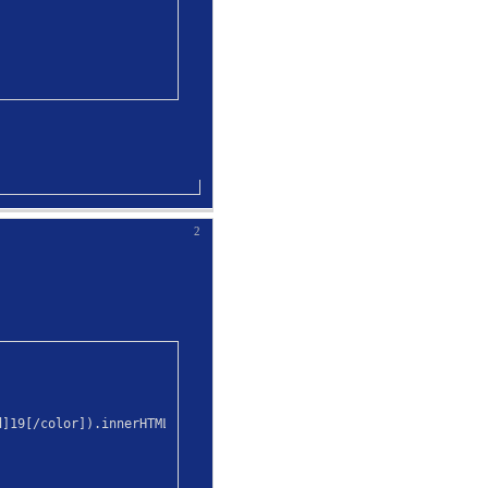
2
d]19[/color]).innerHTML="<a href='javascript:void(0);' onclick=\"