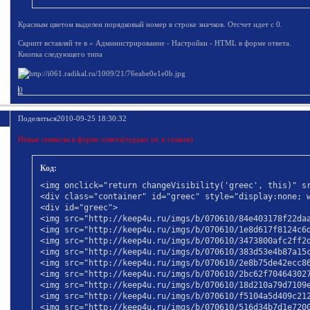
Красным цветом выделен порядковый номер в строке значков. Отсчет идет с 0.
Скрипт вставляй те в » Администрирование - Настройки - HTML в форме ответа.
Кнопка следующего типа
0
Поделиться
2010-09-25 18:30:32
Новые символы в форме ответа(тудаже их и ставим)
Код:
<img onclick="return changeVisibility('greec', this)" sr
<div class="container" id="greec" style="display:none; w
<div id="greec">

<img src="http://keep4u.ru/imgs/b/070610/84e403178f22daa
<img src="http://keep4u.ru/imgs/b/070610/1e8d617f8124c6d
<img src="http://keep4u.ru/imgs/b/070610/3473800afc2ff2d
<img src="http://keep4u.ru/imgs/b/070610/383d53e4b87a15c
<img src="http://keep4u.ru/imgs/b/070610/2e8b75de42ecc86
<img src="http://keep4u.ru/imgs/b/070610/2bc62f704643027
<img src="http://keep4u.ru/imgs/b/070610/18d210a79d7109e
<img src="http://keep4u.ru/imgs/b/070610/f5104a5d409c212
<img src="http://keep4u.ru/imgs/b/070610/516d34b7d1e7200