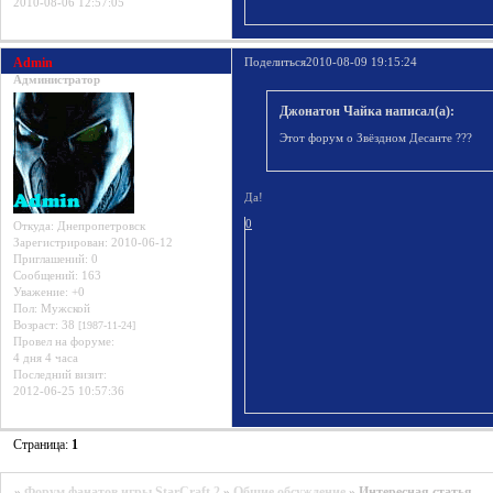
2010-08-06 12:57:05
Admin
Поделиться
2010-08-09 19:15:24
Администратор
Джонатон Чайка написал(а):
Этот форум о Звёздном Десанте ???
Да!
0
Откуда:
Днепропетровск
Зарегистрирован
: 2010-06-12
Приглашений:
0
Сообщений:
163
Уважение:
+0
Пол:
Мужской
Возраст:
38
[1987-11-24]
Провел на форуме:
4 дня 4 часа
Последний визит:
2012-06-25 10:57:36
Страница:
1
»
Форум фанатов игры StarCraft 2
»
Общие обсуждение
»
Интересная статья