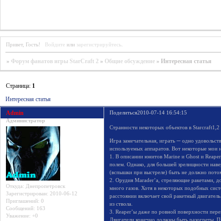
Привет, Гость!
Войдите
или
зарегистрируйтесь
.
»
Форум фанатов игры StarCraft 2
»
Общие обсуждение
»
Интересная статья
Страница:
1
Интересная статья
Admin
Поделиться
2010-07-14 16:54:15
Администратор
Странности некоторых объектов в Starcraft1,2
Игра замечательная, играть ─ одно удовольст
используемых аппаратов. Вот некоторые мои 
1. В описании юнитов Marine и Ghost и Reaper
полем. Однако, для большей зрелищности наве
(вспышки при выстреле) быть не должно потом
2. Орудия Marader’а, стреляющие ракетами, д
Откуда:
Днепропетровск
много газов. Хотя в некоторых подобных сист
Зарегистрирован
: 2010-06-12
расстоянии включает свой ракетный двигатель.
Приглашений:
0
из ствола.
Сообщений:
163
3. Reaper’ы даже по ровной поверхности перем
Уважение:
+0
Двигатели конечно должны быть разогреты. П