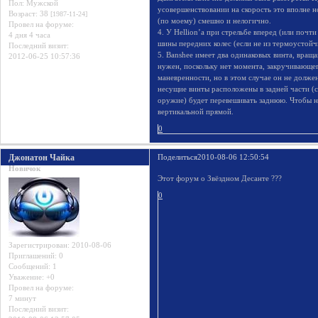
Пол:
Мужской
усовершенствовании на скорость это вполне но
Возраст:
38
[1987-11-24]
(по моему) смешно и нелогично.
Провел на форуме:
4. У Hellion’а при стрельбе вперед (или почт
4 дня 4 часа
шины передних колес (если не из термоустойч
Последний визит:
5. Banshee имеет два одинаковых винта, вращ
2012-06-25 10:57:36
нужен, поскольку нет момента, закручивающе
маневренности, но в этом случае он не долже
несущие винты расположены в задней части (с
оружие) будет перевешивать заднюю. Чтобы н
вертикальной прямой.
0
Джонатон Чайка
Поделиться
2010-08-06 12:50:54
Новичок
Этот форум о Звёздном Десанте ???
0
Зарегистрирован
: 2010-08-06
Приглашений:
0
Сообщений:
1
Уважение:
+0
Провел на форуме:
7 минут
Последний визит: