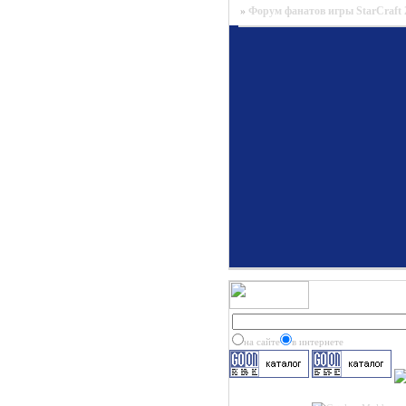
»
Форум фанатов игры StarCraft 
на сайте
в интернете