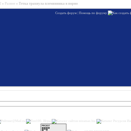
2
»
Разное
»
Тетка трахнула племянника в порно
Создать форум
|
Помощь по форуму