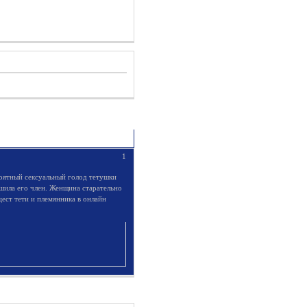
1
оятный сексуальный голод тетушки
шила его член. Женщина старательно
цест тети и племянника в онлайн