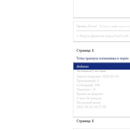
Привет, Гость!
Войдите
или
зарегис
»
Форум фанатов игры StarCraft 
Страница:
1
Тетка трахнула племянника в порно
dedasus
Активный участник
Зарегистрирован
: 2020-03-14
Приглашений:
0
Сообщений:
168
Уважение:
+0
Провел на форуме:
3 часа 54 минуты
Последний визит:
2021-10-24 16:27:58
Страница:
1