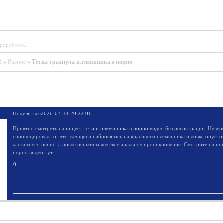
трируйтесь
.
2
»
Разное
»
Тетка трахнула племянника в порно
Поделиться
2020-03-14 20:22:01
Приятно смотреть на
инцест тети и племянника в порно
видео без регистрации. Невер
спровоцировал то, что женщина набросилась на красивого племянника и ловко опусто
ласкала его пенис, а после испытала жесткое анальное проникновение. Смотрите на ин
порно видео тут.
0