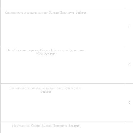
Как выиграть в зеркало казино Вулкан Платинум
dedasus
0
Онлайн казино зеркало Вулкан Платинум в Казахстане
2020
dedasus
0
Скачать картинки казино вулкан платинум зеркало
dedasus
0
оф страница Казино Вулкан Платинум
dedasus