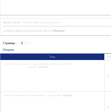
Привет, Гость!
Войдите
или
зарегистрируйтесь
.
»
Форум фанатов игры StarCraft 2
»
Общение
Страница:
«
1
2
3
4
5
»
Общение
Тема
От
Слот игры эльдорадо казино. Казино эльдорадо рабочее
зеркало
dedasus
0
Казино Клубника Бесплатная Игра - unquizzable
dedasus
0