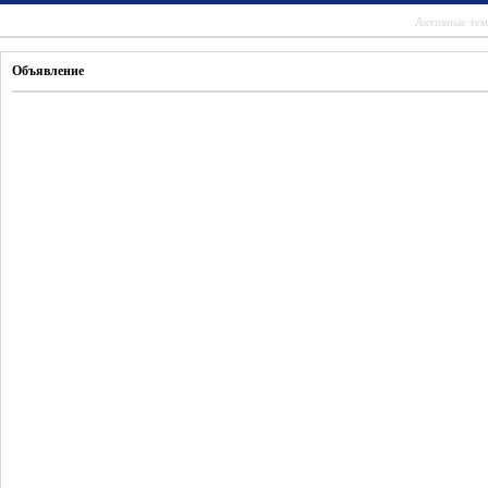
Активные те
Объявление