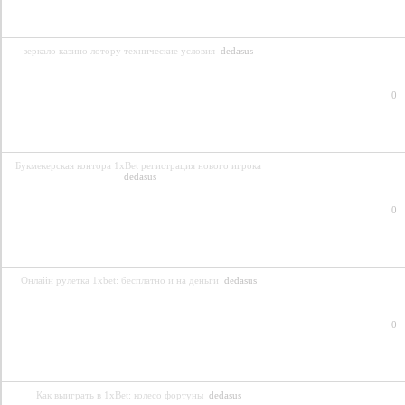
зеркало казино лотору технические условия
dedasus
0
Букмекерская контора 1xBet регистрация нового игрока
dedasus
0
Онлайн рулетка 1xbet: бесплатно и на деньги
dedasus
0
Как выиграть в 1xBet: колесо фортуны
dedasus