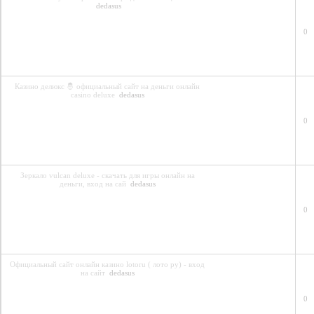
dedasus
0
Казино делюкс 🤴 официальный сайт на деньги онлайн
casino deluxe
dedasus
0
Зеркало vulcan deluxe - скачать для игры онлайн на
деньги, вход на сай
dedasus
0
Официальный сайт онлайн казино lotoru ( лото ру) - вход
на сайт
dedasus
0