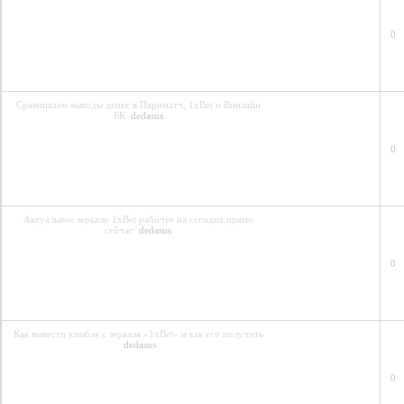
0
Сравниваем выводы денег в Париматч, 1xBet и Винлайн
БК
dedasus
0
Актуальное зеркало 1xBet рабочее на сегодня прямо
сейчас
dedasus
0
Как вывести кэшбэк с зеркала «1xBet» и как его получить
dedasus
0